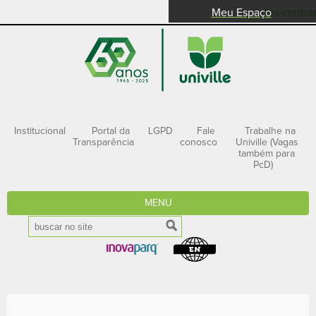
Meu Espaço
alto-contra
Institucional
Portal da
LGPD
Fale
Trabalhe na
Transparência
conosco
Univille (Vagas
também para
PcD)
MENU