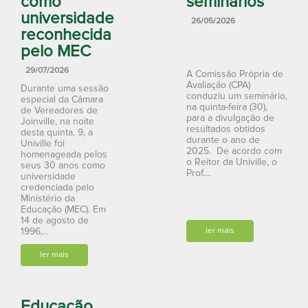
como
seminários
universidade
26/05/2026
reconhecida
pelo MEC
29/07/2026
A Comissão Própria de
Avaliação (CPA)
Durante uma sessão
conduziu um seminário,
especial da Câmara
na quinta-feira (30),
de Vereadores de
para a divulgação de
Joinville, na noite
resultados obtidos
desta quinta, 9, a
durante o ano de
Univille foi
2025. De acordo com
homenageada pelos
o Reitor da Univille, o
seus 30 anos como
Prof....
universidade
credenciada pelo
Ministério da
Educação (MEC). Em
14 de agosto de
1996,...
ler mais
ler mais
Educação