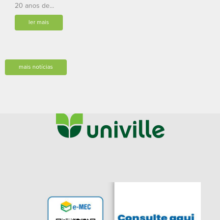
20 anos de...
ler mais
mais notícias